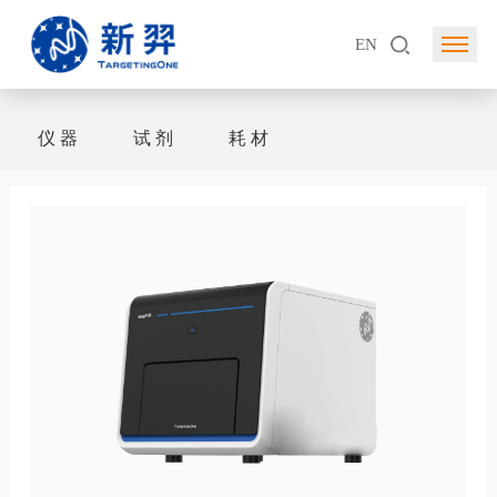
EN
仪 器
试 剂
耗 材