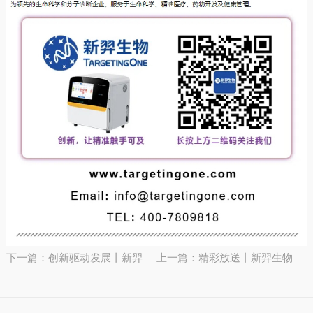
下一篇：创新驱动发展丨新羿生物亮相清华生医工创新创业展
上一篇：精彩放送丨新羿生物携肿瘤基因检测dPCR全程管理方案精彩亮相南京CCTB